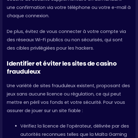
une confirmation via votre téléphone ou votre e-mail à
chaque connexion.
De plus, évitez de vous connecter à votre compte via
des réseaux Wi-Fi publics ou non sécurisés, qui sont
des cibles privilégiées pour les hackers.
Identifier et éviter les sites de casino
frauduleux
Une variété de sites frauduleux existent, proposant des
jeux sans aucune licence ou régulation, ce qui peut
mettre en péril vos fonds et votre sécurité. Pour vous
assurer de jouer sur un site fiable :
Vérifiez la licence de l’opérateur, délivrée par des
autorités reconnues telles que la Malta Gaming