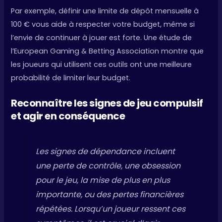
Par exemple, définir une limite de dépôt mensuelle à
100 € vous aide à respecter votre budget, même si
l’envie de continuer à jouer est forte. Une étude de
l’European Gaming & Betting Association montre que
les joueurs qui utilisent ces outils ont une meilleure
probabilité de limiter leur budget.
Reconnaître les signes de jeu compulsif
et agir en conséquence
Les signes de dépendance incluent
une perte de contrôle, une obsession
pour le jeu, la mise de plus en plus
importante, ou des pertes financières
répétées. Lorsqu’un joueur ressent ces