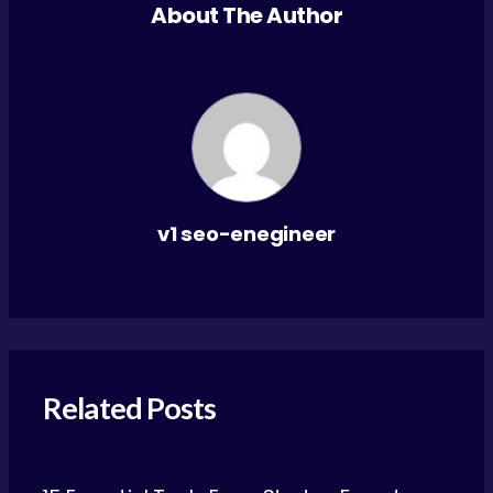
About The Author
v1 seo-enegineer
Related Posts