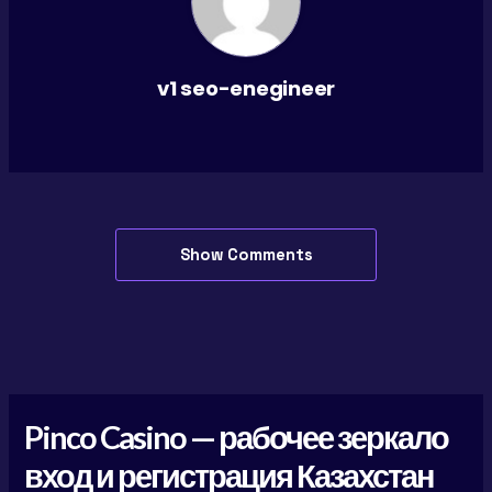
v1 seo-enegineer
Show Comments
Pinco Casino — рабочее зеркало
вход и регистрация Казахстан