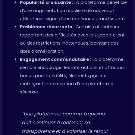
Popularité croissante :
La plateforme bénéficie
d’une augmentation régulière de nouveaux
utilisateurs, signe d’une confiance grandissante.
Problèmes récurrents :
Certains utilisateurs
rapportent des difficultés avec le support client
ou des restrictions inattendues, pointant des
axes d’amélioration.
Engagement communautaire :
La plateforme
semble encourager les interactions et offre des
bonus pour la fidélité, éléments positifs
renforçant la perception d’une plateforme
sérieuse.
“Une plateforme comme Tropisino
doit continuer à renforcer sa
transparence et à valoriser le retour