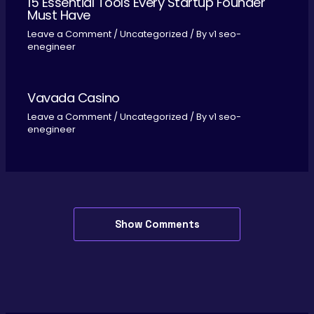
15 Essential Tools Every Startup Founder
Must Have
Leave a Comment
/
Uncategorized
/ By
v1 seo-
enegineer
Vavada Casino
Leave a Comment
/
Uncategorized
/ By
v1 seo-
enegineer
Show Comments