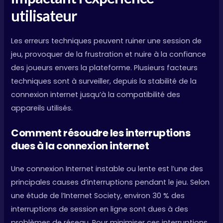
utilisateur
Les erreurs techniques peuvent ruiner une session de
jeu, provoquer de la frustration et nuire à la confiance
des joueurs envers la plateforme. Plusieurs facteurs
techniques sont à surveiller, depuis la stabilité de la
connexion internet jusqu’à la compatibilité des
appareils utilisés.
Comment résoudre les interruptions
dues à la connexion internet
Une connexion Internet instable ou lente est l’une des
principales causes d’interruptions pendant le jeu. Selon
une étude de l’Internet Society, environ 30 % des
interruptions de session en ligne sont dues à des
problèmes de réseau. Pour minimiser ces interruptions,