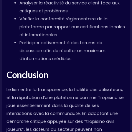
Analyser la réactivité du service client face aux
critiques et problèmes.
Vérifier la conformité réglementaire de la
plateforme par rapport aux certifications locales
et internationales.
Participer activement à des forums de
discussion afin de récolter un maximum
d’informations crédibles.
Conclusion
Le lien entre la transparence, la fidélité des utilisateurs,
et la réputation d’une plateforme comme Tropisino se
joue essentiellement dans la qualité de ses
interactions avec la communauté. En adoptant une
démarche critique appuyée sur des “tropisino avis
joueurs”, les acteurs du secteur peuvent non