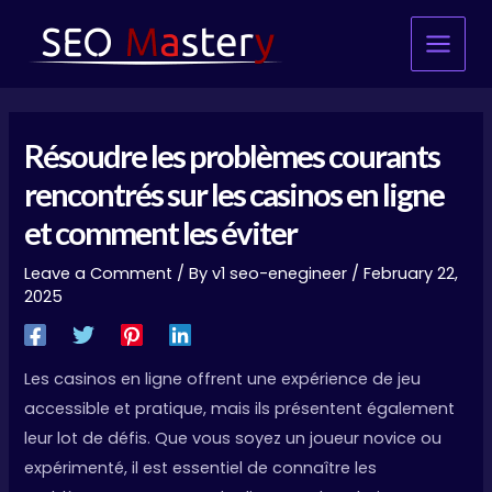
Skip
Post
Main
to
navigation
Menu
content
Résoudre les problèmes courants
rencontrés sur les casinos en ligne
et comment les éviter
Leave a Comment
/ By
v1 seo-enegineer
/
February 22,
2025
Les casinos en ligne offrent une expérience de jeu
accessible et pratique, mais ils présentent également
leur lot de défis. Que vous soyez un joueur novice ou
expérimenté, il est essentiel de connaître les