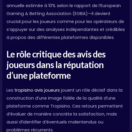
annuelle estimée à 10% selon le rapport de l’European
Gaming & Betting Association (EGBA)—il devient
crucial pour les joueurs comme pour les opérateurs de
s’appuyer sur des analyses indépendantes et crédibles
à propos des différentes plateformes disponibles.
Le rôle critique des avis des
joueurs dans la réputation
d’une plateforme
Les
tropisino avis joueurs
jouent un rôle décisif dans la
construction d’une image fidèle de la qualité d’une
plateforme comme Tropisino. Ces retours permettent
d’évaluer de manière concrète la satisfaction, mais
aussi d’identifier d’éventuels malentendus ou
problèmes récurrents.