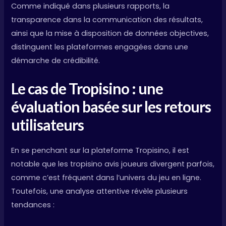
Comme indiqué dans plusieurs rapports, la
transparence dans la communication des résultats,
ainsi que la mise à disposition de données objectives,
distinguent les plateformes engagées dans une
démarche de crédibilité.
Le cas de Tropisino : une
évaluation basée sur les retours
utilisateurs
En se penchant sur la plateforme Tropisino, il est
notable que les tropisino avis joueurs divergent parfois,
comme c’est fréquent dans l’univers du jeu en ligne.
Toutefois, une analyse attentive révèle plusieurs
tendances :