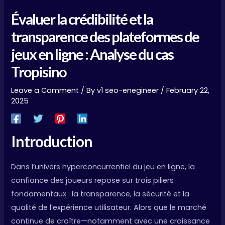
Évaluer la crédibilité et la
transparence des plateformes de
jeux en ligne : Analyse du cas
Tropisino
Leave a Comment
/ By
v1 seo-enegineer
/
February 22,
2025
Introduction
Dans l’univers hyperconcurrentiel du jeu en ligne, la
confiance des joueurs repose sur trois piliers
fondamentaux : la transparence, la sécurité et la
qualité de l’expérience utilisateur. Alors que le marché
continue de croître—notamment avec une croissance