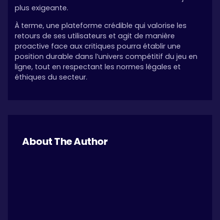
plus exigeante.
À terme, une plateforme crédible qui valorise les
retours de ses utilisateurs et agit de manière
proactive face aux critiques pourra établir une
position durable dans l’univers compétitif du jeu en
ligne, tout en respectant les normes légales et
éthiques du secteur.
About The Author