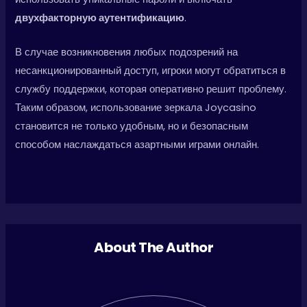
двухфакторную аутентификацию
.
В случае возникновения любых подозрений на
несанкционированный доступ, игроки могут обратиться в
службу поддержки, которая оперативно решит проблему.
Таким образом, использование зеркала Joycasino
становится не только удобным, но и безопасным
способом наслаждаться азартными играми онлайн.
About The Author