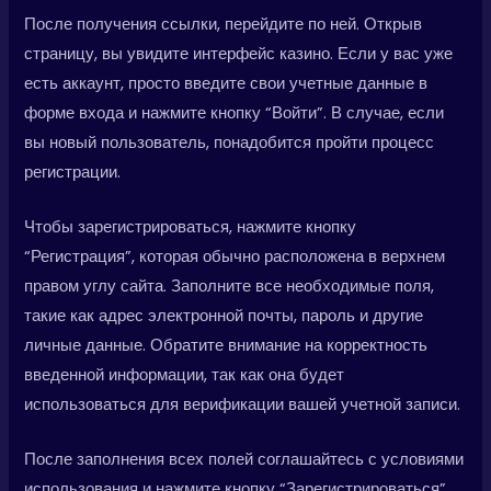
После получения ссылки, перейдите по ней. Открыв
страницу, вы увидите интерфейс казино. Если у вас уже
есть аккаунт, просто введите свои учетные данные в
форме входа и нажмите кнопку “Войти”. В случае, если
вы новый пользователь, понадобится пройти процесс
регистрации.
Чтобы зарегистрироваться, нажмите кнопку
“Регистрация”, которая обычно расположена в верхнем
правом углу сайта. Заполните все необходимые поля,
такие как адрес электронной почты, пароль и другие
личные данные. Обратите внимание на корректность
введенной информации, так как она будет
использоваться для верификации вашей учетной записи.
После заполнения всех полей соглашайтесь с условиями
использования и нажмите кнопку “Зарегистрироваться”.