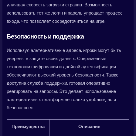
улучшая скорость загрузки страниц. Возможность
использовать тот же логин и пароль упрощает процесс
входа, что позволяет сосредоточиться на игре.
Безопасность и поддержка
Используя альтернативные адреса, игроки могут быть
уверены в защите своих данных. Современные
технологии шифрования и двойной аутентификации
обеспечивают высокий уровень безопасности. Также
доступна служба поддержки, готовая оперативно
реагировать на запросы. Это делает использование
альтернативных платформ не только удобным, но и
безопасным.
Преимущества
Описание