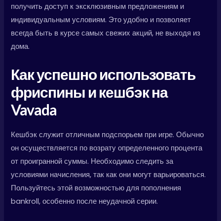
получить доступ к эксклюзивным предложениям и
индивидуальным условиям. Это удобно и позволяет
всегда быть в курсе самых свежих акций, не выходя из
дома.
Как успешно использовать
фриспины и кешбэк на
Vavada
Кешбэк служит отличным подспорьем при игре. Обычно
он осуществляется по возрату определенного процента
от проигранной суммы. Необходимо следить за
условиями начисления, так как они могут варьироваться.
Пользуйтесь этой возможностью для пополнения
bankroll, особенно после неудачной серии.