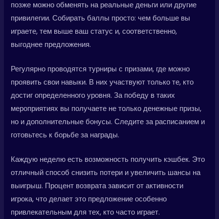
позже можно обменять на реальные деньги или другие
привилегии. Собирать баллы просто: чем больше вы
играете, тем выше ваш статус и, соответственно,
выгоднее предложения.
Регулярно проводятся турниры с призами, где можно
проявить свои навыки. В них участвуют только те, кто
достиг определенного уровня. За победу в таких
мероприятиях вы получаете не только денежные призы,
но и дополнительные бонусы. Следите за расписанием и
готовьтесь к борьбе за награды.
Каждую неделю есть возможность получить кэшбек. Это
отличный способ снизить потери и увеличить шансы на
выигрыш. Процент возврата зависит от активности
игрока, что делает это предложение особенно
привлекательным для тех, кто часто играет.