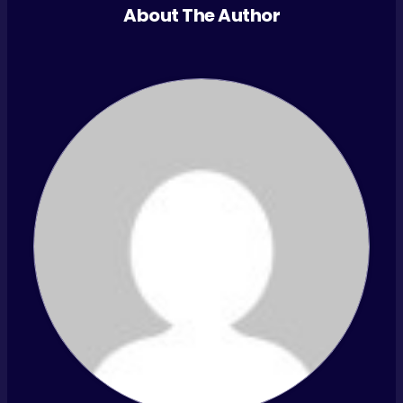
About The Author