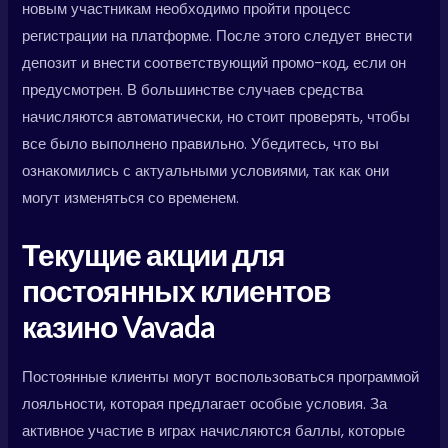
новым участникам необходимо пройти процесс
регистрации на платформе. После этого следует внести
депозит и внести соответствующий промо-код, если он
предусмотрен. В большинстве случаев средства
начисляются автоматически, но стоит проверять, чтобы
все было выполнено правильно. Убедитесь, что вы
ознакомились с актуальными условиями, так как они
могут изменяться со временем.
Текущие акции для
постоянных клиентов
казино Vavada
Постоянные клиенты могут воспользоваться программой
лояльности, которая предлагает особые условия. За
активное участие в играх начисляются баллы, которые