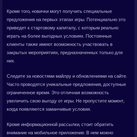
Кроме того, новички могут получить специальные
предложения на первых этапах игры. Потенциально это
приведет к стартовому капиталу, с которым реально
играть на более выгодных условиях. Постоянные
клиенты также имеют возможность участвовать в
закрытых мероприятиях, предназначенных только для
них.
Следите за новостями майлру и обновлениями на сайте.
Часто проводятся уникальные предложения, доступные
ограниченное время. Это отличная возможность
увеличить свою выгоду от игры. Не пропустите момент,
когда появляются заманчивые условия.
Кроме информационной рассылки, стоит обратить
внимание на мобильное приложение. В нем можно