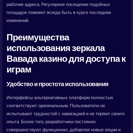
рабочие адреса. Регулярное посещение подобных
площадок поможет всегда быть в курсе последних
изменений.
Преимущества
использования зеркала
Вавада казино для доступа к
играм
Удобство и простота использования
Интерфейсы альтернативных платформ полностью
соответствуют оригинальным. Пользователи не
испытывают трудностей с навигацией и не теряют своего
опыта. Более того, разработчики постоянно
совершенствуют функционал, добавляя новые опции и