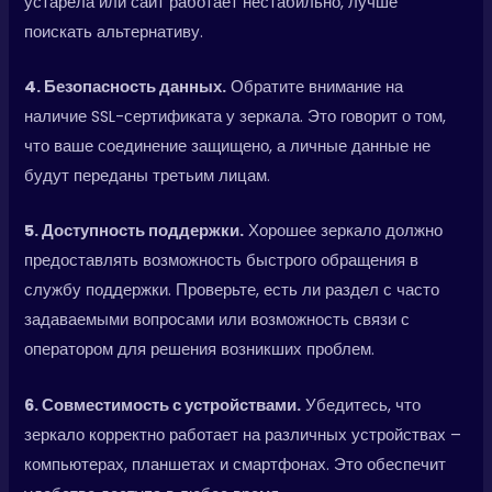
устарела или сайт работает нестабильно, лучше
поискать альтернативу.
4. Безопасность данных.
Обратите внимание на
наличие SSL-сертификата у зеркала. Это говорит о том,
что ваше соединение защищено, а личные данные не
будут переданы третьим лицам.
5. Доступность поддержки.
Хорошее зеркало должно
предоставлять возможность быстрого обращения в
службу поддержки. Проверьте, есть ли раздел с часто
задаваемыми вопросами или возможность связи с
оператором для решения возникших проблем.
6. Совместимость с устройствами.
Убедитесь, что
зеркало корректно работает на различных устройствах –
компьютерах, планшетах и смартфонах. Это обеспечит