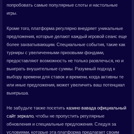
попробовать самые популярные слоты и настольные
игры.
Кроме того, платформа регулярно внедряет уникальные
предложения, которые делают каждый игровой сеанс еще
более захватывающим. Специальные события, такие как
турниры с увеличенными призовыми фондами,
предоставляют возможность не только развлечься, но и
выиграть внушительные суммы. Разумный подход к
выбору времени для ставок и времени, когда активны те
или иные предложения, может увеличить ваш потенциал
выигрыша.
Не забудьте также посетить
казино вавада официальный
сайт зеркало
, чтобы не пропустить регулярные
обновления и специальные предложения. Следуя за
условиями, которые эта платформа предлагает своим