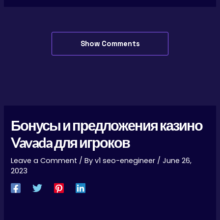
Show Comments
Бонусы и предложения казино
Vavada для игроков
Leave a Comment
/ By
v1 seo-enegineer
/
June 26,
2023