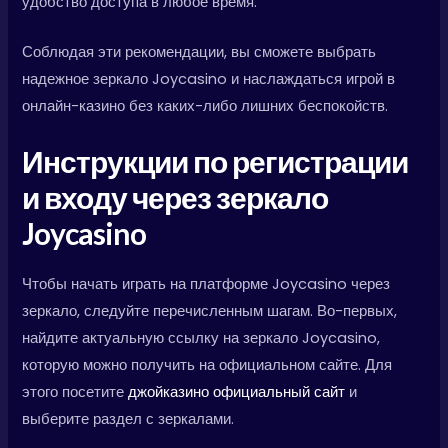
удобство доступа в любое время.
Соблюдая эти рекомендации, вы сможете выбрать
надежное зеркало Joycasino и наслаждаться игрой в
онлайн-казино без каких-либо лишних беспокойств.
Инструкции по регистрации
и входу через зеркало
Joycasino
Чтобы начать играть на платформе Joycasino через
зеркало, следуйте перечисленным шагам. Во-первых,
найдите актуальную ссылку на зеркало Joycasino,
которую можно получить на официальном сайте. Для
этого посетите
джойказино официальный сайт
и
выберите раздел с зеркалами.