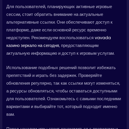
Для пользователей, планирующих активные игровые
сессии, стоит обратить внимание на актуальные
альтернативные ссылки. Они обеспечивают доступ к
платформе, даже если основной ресурс временно
недоступен. Рекомендуем воспользоваться
vavada
казино зеркало на сегодня
, предоставляющим
актуальную информацию и доступ к игровым услугам.
Использование подобных решений позволит избежать
препятствий и играть без задержек. Проверяйте
обновления регулярно, так как ссылки могут изменяться,
а ресурсы обновляться, чтобы оставаться доступными
для пользователей. Ознакомьтесь с самыми последними
вариантами и выбирайте тот, который подходит именно
вам.
Перед началом игры стоит ознакомиться с правилами и