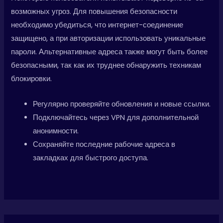
возможных угроз. Для повышения безопасности
необходимо убедиться, что интернет-соединение
защищено, а при авторизации использовать уникальные
пароли. Альтернативные адреса также могут быть более
безопасными, так как их труднее обнаружить техникам
блокировки.
Регулярно проверяйте обновления и новые ссылки.
Подключайтесь через VPN для дополнительной
анонимности.
Сохраняйте последние рабочие адреса в
закладках для быстрого доступа.