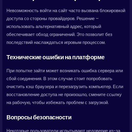
Невозможность войти на сайт часто вызвана блокировкой
доступа со стороны провайдеров. Решение –
использовать альтернативный адрес, который
обеспечивает обход ограничений. Это позволит без
последствий наслаждаться игровым процессом.
Технические ошибки на платформе
При попытке зайти может возникать ошибка сервера или
сбой соединения. В этом случае стоит попробовать
очистить кэш браузера и перезагрузить компьютер. Если
восстановление доступа не произошло, смените ссылку
на рабочую, чтобы избежать проблем с загрузкой.
Вопросы безопасности
Некоторые пользователи испытывают недоверие из-за