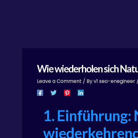
Wie wiederholen sich Natu
Leave a Comment
/ By
v1 seo-enegineer
1. Einführung:
wiederkehren