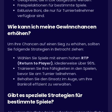
Freispielaktionen für bestimmte Spiele.
Exklusive Boni, die nur für Turnierteilnehmer
verfügbar sind.
Wie kann ich meine Gewinnchancen
erhöhen?
Um Ihre Chancen auf einen Sieg zu erhöhen, sollten
Sie folgende Strategien in Betracht ziehen:
Wählen Sie Spiele mit einem hohen
RTP
(Return to Player)
, idealerweise über 96%.
Trainieren Sie Ihre Fähigkeiten in den Spielen,
bevor Sie am Turnier teilnehmen.
Behalten Sie den Einsatz im Auge, um Ihre
Bankroll effizient zu verwalten.
Gibt es spezielle Strategien für
bestimmte Spiele?