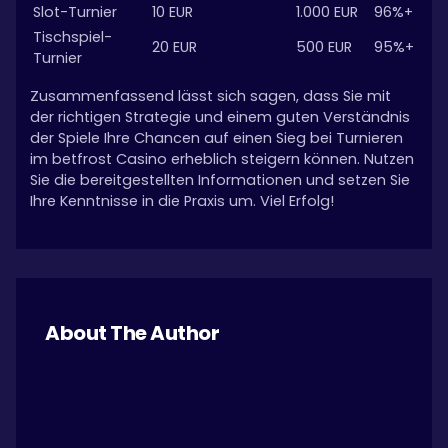
Slot-Turnier
10 EUR
1.000 EUR
96%+
Tischspiel-
20 EUR
500 EUR
95%+
Turnier
Zusammenfassend lässt sich sagen, dass Sie mit
der richtigen Strategie und einem guten Verständnis
der Spiele Ihre Chancen auf einen Sieg bei Turnieren
im betfrost Casino erheblich steigern können. Nutzen
Sie die bereitgestellten Informationen und setzen Sie
Ihre Kenntnisse in die Praxis um. Viel Erfolg!
About The Author