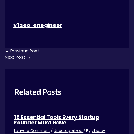
v1 seo-enegineer
←
Previous Post
Next Post
→
Related Posts
15 Essential Tools Every Startup
Founder Must Have
Leave a Comment
/
Uncategorized
/ By
v1 seo-