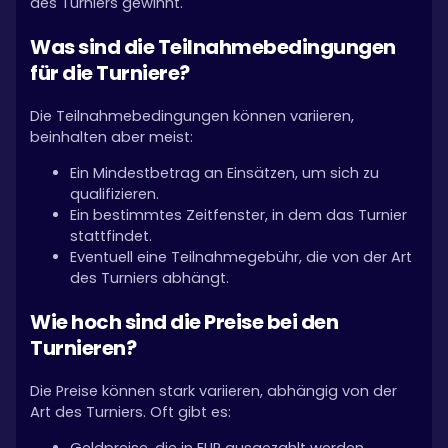
des Turniers gewinnt.
Was sind die Teilnahmebedingungen
für die Turniere?
Die Teilnahmebedingungen können variieren,
beinhalten aber meist:
Ein Mindestbetrag an Einsätzen, um sich zu
qualifizieren.
Ein bestimmtes Zeitfenster, in dem das Turnier
stattfindet.
Eventuell eine Teilnahmegebühr, die von der Art
des Turniers abhängt.
Wie hoch sind die Preise bei den
Turnieren?
Die Preise können stark variieren, abhängig von der
Art des Turniers. Oft gibt es:
Geldpreise, die in EUR ausgezahlt werden.