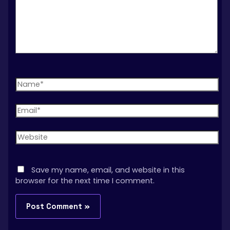
Name*
Email*
Website
Save my name, email, and website in this
browser for the next time I comment.