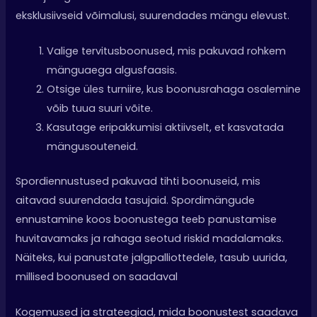
eksklusiivseid võimalusi, suurendades mängu elevust.
Valige tervitusboonused, mis pakuvad rohkem
mänguaega algusfaasis.
Otsige üles turniire, kus boonusrahaga osalemine
võib tuua suuri võite.
Kasutage eripakkumisi aktiivselt, et kasvatada
mängusouteneid.
Spordiennustused pakuvad tihti boonuseid, mis
aitavad suurendada tasujaid. Spordimängude
ennustamine koos boonustega teeb panustamise
huvitavamaks ja rahaga seotud riskid madalamaks.
Näiteks, kui panustate jalgpalliottedele, tasub uurida,
millised boonused on saadaval
Kogemused ja strateegiad, mida boonustest saadava