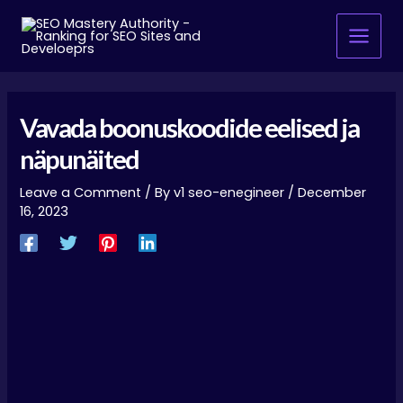
Skip
Main
to
Menu
content
Vavada boonuskoodide eelised ja
näpunäited
Leave a Comment
/ By
v1 seo-enegineer
/
December
16, 2023