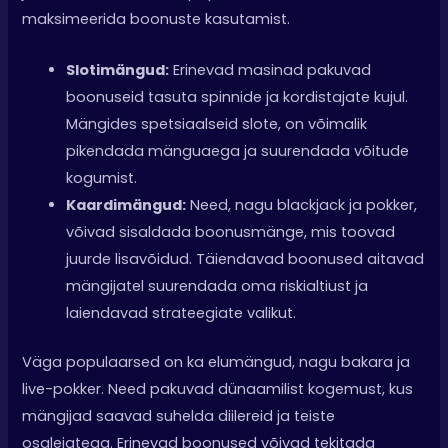
maksimeerida boonuste kasutamist.
Slotimängud:
Erinevad masinad pakuvad
boonuseid tasuta spinnide ja kordistajate kujul.
Mängides spetsiaalseid slote, on võimalik
pikendada mänguaega ja suurendada võitude
kogumist.
Kaardimängud:
Need, nagu blackjack ja pokker,
võivad sisaldada boonusmänge, mis toovad
juurde lisavõidud. Täiendavad boonused aitavad
mängijatel suurendada oma riskialtiust ja
laiendavad strateegiate valikut.
Väga populaarsed on ka elumängud, nagu bakara ja
live-pokker. Need pakuvad dünaamilist kogemust, kus
mängijad saavad suhelda diilereid ja teiste
osalejatega. Erinevad boonused võivad tekitada