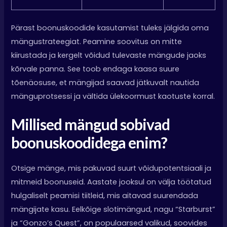
Pärast boonuskoodide kasutamist tuleks jälgida oma
mängustrateegiat. Peamine soovitus on mitte
kiirustada ja kergelt võidud tulevaste mängude jaoks
kõrvale panna. See toob endaga kaasa suure
tõenäosuse, et mängijad saavad jätkuvalt nautida
mänguprotsessi ja vältida ülekoormust kaotuste korral.
Millised mängud sobivad
boonuskoodidega enim?
Otsige mänge, mis pakuvad suurt võidupotentsiaali ja
mitmeid boonuseid. Aastate jooksul on välja töötatud
hulgaliselt peamisi tiitleid, mis aitavad suurendada
mängijate kasu. Eelkõige slotimängud, nagu “Starburst”
ja “Gonzo’s Quest”, on populaarsed valikud, soovides