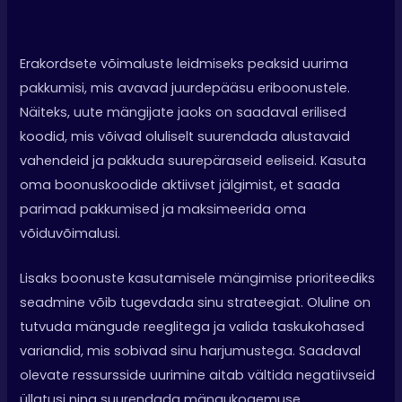
Erakordsete võimaluste leidmiseks peaksid uurima
pakkumisi, mis avavad juurdepääsu eriboonustele.
Näiteks, uute mängijate jaoks on saadaval erilised
koodid, mis võivad oluliselt suurendada alustavaid
vahendeid ja pakkuda suurepäraseid eeliseid. Kasuta
oma boonuskoodide aktiivset jälgimist, et saada
parimad pakkumised ja maksimeerida oma
võiduvõimalusi.
Lisaks boonuste kasutamisele mängimise prioriteediks
seadmine võib tugevdada sinu strateegiat. Oluline on
tutvuda mängude reeglitega ja valida taskukohased
variandid, mis sobivad sinu harjumustega. Saadaval
olevate ressursside uurimine aitab vältida negatiivseid
üllatusi ning suurendada mängukogemuse