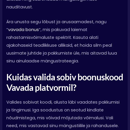
nauditavust.
Ära unusta segu lõbust ja arusaamadest, nagu
“
vavada bonus
“, mis pakuvad laiemat
rahastamisvõimaluste spektrit. Kasuta alati
ajakohaseid teadlikkuse allikaid, et hoida silm peal
uusimate juhtide ja pakkumiste üle, mis aitavad luua
sinu ainulaadse mängustrateegia.
Kuidas valida sobiv boonuskood
Vavada platvormil?
Valides sobivat koodi, alusta läbi vaadates pakkumisi
ja tingimusi. Iga soodustus on seotud kindlate
nõudmistega, mis võivad mõjutada võimalusi. Vali
need, mis vastavad sinu mängustiilile ja rahandusele.