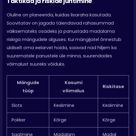
Taktikad ja riskide juhtimine
Oluline on planeerida, kuidas lisaraha kasutada.
Soovitatav on jagada täiendavad rahasummad
väiksemateks osadeks ja panustada madalama
riskiga mängudele alguses. Kui mängijatel õnnestub
üldiselt oma eelarvet hoida, saavad nad hiljem ka
suurematele panustele üle minna, suurendades
võimalust suureks võiduks.
Mängude
Kasumi
Riskitase
tüüp
võimalus
Slots
Keskmine
Keskmine
Pokker
Kõrge
Kõrge
Saatmine
Madalam
Madal