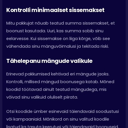
Kontrolli minimaalset sissemakset
Mitu pakkujat nõuab teatud summa sissemakset, et
boonust kasutada. Uuri, kas summa sobib sinu
eelarvesse. Kui sissemakse on liiga kõrge, võib see
vähendada sinu mänguvõimalusi ja tekitada riski.
Tähelepanu mängude valikule
Erinevad pakkumised kehtivad eri mängude jaoks.
Kontrolli, millised mängud boonusega katab. Mõned
koodid töötavad ainult teatud mängudega, mis
võivad sinu valikuid oluliselt piirata.
Otsi koodide ümber esinevaid täiendavaid soodustusi
või kampaaniaid. Mõnikord on sinu valitud koodile
lisatud ka tasuta keerutusi või täiendavaid boonuseid,