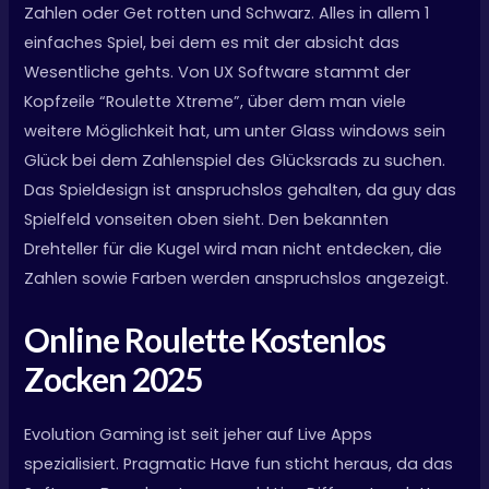
Zahlen oder Get rotten und Schwarz. Alles in allem 1
einfaches Spiel, bei dem es mit der absicht das
Wesentliche gehts. Von UX Software stammt der
Kopfzeile “Roulette Xtreme”, über dem man viele
weitere Möglichkeit hat, um unter Glass windows sein
Glück bei dem Zahlenspiel des Glücksrads zu suchen.
Das Spieldesign ist anspruchslos gehalten, da guy das
Spielfeld vonseiten oben sieht. Den bekannten
Drehteller für die Kugel wird man nicht entdecken, die
Zahlen sowie Farben werden anspruchslos angezeigt.
Online Roulette Kostenlos
Zocken 2025
Evolution Gaming ist seit jeher auf Live Apps
spezialisiert. Pragmatic Have fun sticht heraus, da das