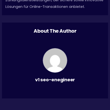
Lösungen für Online-Transaktionen anbietet.
About The Author
v1 seo-enegineer