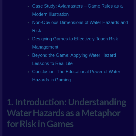
Case Study: Aviamasters – Game Rules as a
Modern Illustration
Non-Obvious Dimensions of Water Hazards and
Risk
Designing Games to Effectively Teach Risk
Management
Beyond the Game: Applying Water Hazard
Lessons to Real Life
Conclusion: The Educational Power of Water
Hazards in Gaming
1. Introduction: Understanding
Water Hazards as a Metaphor
for Risk in Games