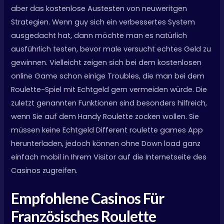
aber das kostenlose Austesten von neuweritgen
Strategien. Wenn guy sich ein verbessertes System
ausgedacht hat, dann möchte man es natürlich
ausführlich testen, bevor male versucht echtes Geld zu
gewinnen. Vielleicht zeigen sich bei dem kostenlosen
online Game schon einige Troubles, die man bei dem
Roulette-Spiel mit Echtgeld gern vermeiden würde. Die
zuletzt genannten Funktionen sind besonders hilfreich,
wenn Sie auf dem Handy Roulette zocken wollen. Sie
müssen keine Echtgeld Different roulette games App
herunterladen, jedoch können ohne Down load ganz
einfach mobil in Ihrem Visitor auf die Internetseite des
Casinos zugreifen.
Empfohlene Casinos Für
Französisches Roulette