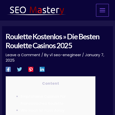
Skip
Post
Main
to
navigation
Menu
content
Roulette Kostenlos » Die Besten
Roulette Casinos 2025
Leave a Comment
/ By
v1 seo-enegineer
/
January 7,
2025
Content
Empfohlene Casinos Für
Französisches Roulette
Wie Hoch Ist Pass Away