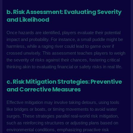
b. Risk Assessment: Evaluating Severity
and Likelihood
Once hazards are identified, players evaluate their potential
impact and probability. For instance, a small puddle might be
harmless, while a raging river could lead to game over if
crossed unwisely. This assessment teaches players to weigh
the severity of risks against their chances, fostering critical
thinking akin to evaluating financial or safety risks in real life.
c. Risk Mitigation Strategies: Preventive
and Corrective Measures
Effective mitigation may involve taking detours, using tools
like bridges or boats, or timing movements to avoid water
surges. These strategies parallel real-world risk mitigation,
such as reinforcing structures or adjusting plans based on
environmental conditions, emphasizing proactive risk