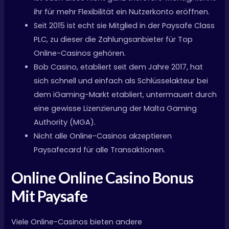
ihr für mehr Flexibilität ein Nutzerkonto eröffnen.
Seit 2015 ist echt sie Mitglied in der Paysafe Class
PLC, zu dieser die Zahlungsanbieter für Top
Online-Casinos gehören.
Bob Casino, etabliert seit dem Jahre 2017, hat
sich schnell und einfach als Schlüsselakteur bei
dem iGaming-Markt etabliert, untermauert durch
eine gewisse Lizenzierung der Malta Gaming
Authority (MGA).
Nicht alle Online-Casinos akzeptieren
Paysafecard für alle Transaktionen.
Online Online Casino Bonus
Mit Paysafe
Viele Online-Casinos bieten andere