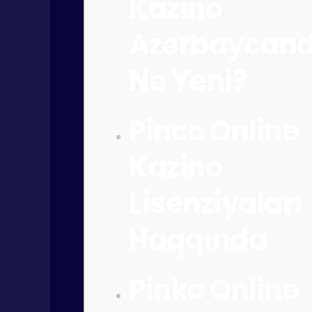
Kazino
Azərbaycan
Nə Yeni?
Pinco Online
Kazino
Lisenziyaları
Haqqında
Pinko Online