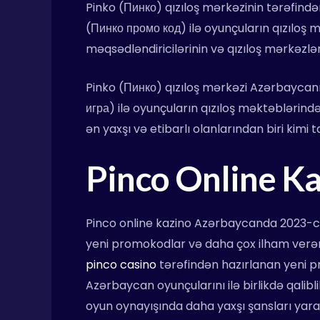
Pinko (Пинко) qızıloş mərkəzinin tərəfin
(Пинко промо код) ilə oyunçuların qızıloş 
məqsədləndiricilərinin və qızıloş mərkəzləri
Pinko (Пинко) qızıloş mərkəzi Azərbaycanın
игра) ilə oyunçuların qızıloş məktəblərind
ən yaxşı və etibarlı olanlarından biri kimi t
Pinco Online K
Pinco online kazino Azərbaycanda 2023-cü il
yeni promokodlar və daha çox ilham verən
pinco casino
tərəfindən hazırlanan yeni p
Azərbaycan oyunçularını ilə birlikdə qalib
oyun oynayışında daha yaxşı şansları yara