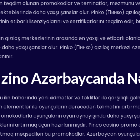
dən təqdim olunan promokodlar və təminatlar, məzmunu və 
məktəblərində daha yaxşı şanslar olur. Pinko (Пинко) qızı
nin etibarlı lisenziyalarını və sertifikatlarını təqdim edir,
 qızıloş mərkəzlərinin arasında ən yaxşı və etibarlı olanla
ə daha yaxşı şanslar olur. Pinko (Пинко) qızıloş mərkəzi A
anınır.
azino Azərbaycanda N
in baharında yeni xidmətlər və təkliflər ilə qarşılıqlı gəl
 elementlər ilə oyunçuların dərəcədən təlimatını artırm
romokodlarla oyunçuların oyun oynayışında daha yaxşı şan
liklərini artırmaq üçün hazırlanmışdır. Pinco casino prom
tmaq məqsədilən bu promokodlar, Azərbaycan oyunçularını 