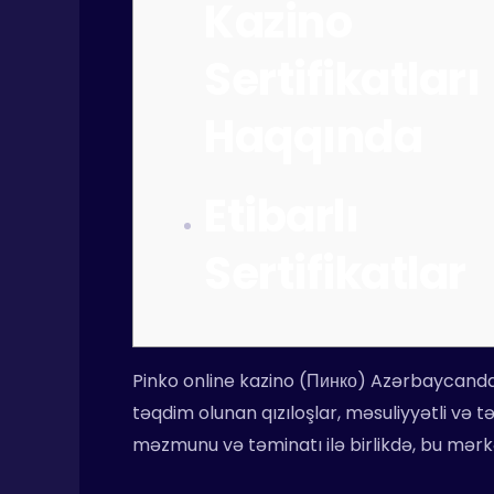
Kazino
Sertifikatları
Haqqında
Etibarlı
Sertifikatlar
Pinko online kazino (Пинко) Azərbaycanda po
təqdim olunan qızıloşlar, məsuliyyətli və təh
məzmunu və təminatı ilə birlikdə, bu mərkə