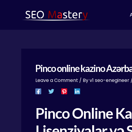
Skip
Post
to
navigation
content
Pinco online kazino Azərb
Leave a Comment
/ By
v1 seo-enegineer
Pinco Online Ka
Lisenziyalar və S