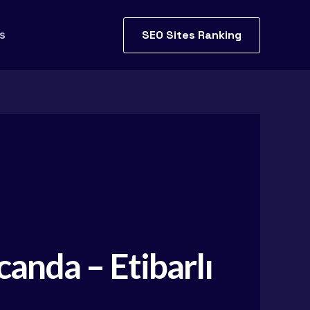
SEO Sites Ranking
s
anda – Etibarlı