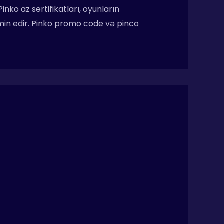
nko az sertifikatları, oyunların
əmin edir. Pinko promo code və pinco