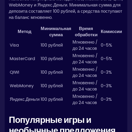
WebMoney и Яндекс.Деньги. Минимальная сумма для
депозита составляет 100 рублей, а средства поступают
на баланс мгновенно.
Минимальная
Время
Метод
Комиссии
сумма
обработки
Мгновенно /
Visa
100 рублей
0-5%
до 24 часов
Мгновенно /
MasterCard
100 рублей
0-5%
до 24 часов
Мгновенно /
QIWI
100 рублей
0-3%
до 24 часов
Мгновенно /
WebMoney
100 рублей
0-3%
до 24 часов
Мгновенно /
Яндекс.Деньги
100 рублей
0-3%
до 24 часов
Популярные игры и
необычные предложения