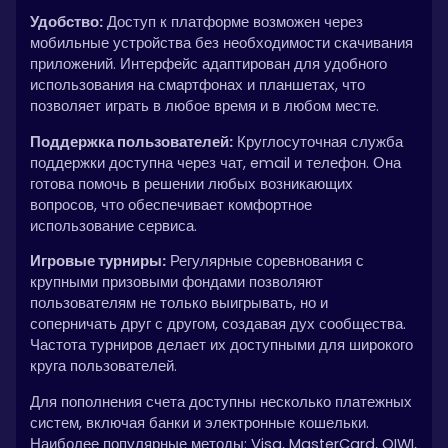
Удобство:
Доступ к платформе возможен через
мобильные устройства без необходимости скачивания
приложений. Интерфейс адаптирован для удобного
использования на смартфонах и планшетах, что
позволяет играть в любое время и в любом месте.
Поддержка пользователей:
Круглосуточная служба
поддержки доступна через чат, email и телефон. Она
готова помочь в решении любых возникающих
вопросов, что обеспечивает комфортное
использование сервиса.
Игровые турниры:
Регулярные соревнования с
крупными призовыми фондами позволяют
пользователям не только выигрывать, но и
соперничать друг с другом, создавая дух сообщества.
Частота турниров делает их доступными для широкого
круга пользователей.
Для пополнения счета доступны несколько платежных
систем, включая банки и электронные кошельки.
Наиболее популярные методы: Visa, MasterCard, QIWI,