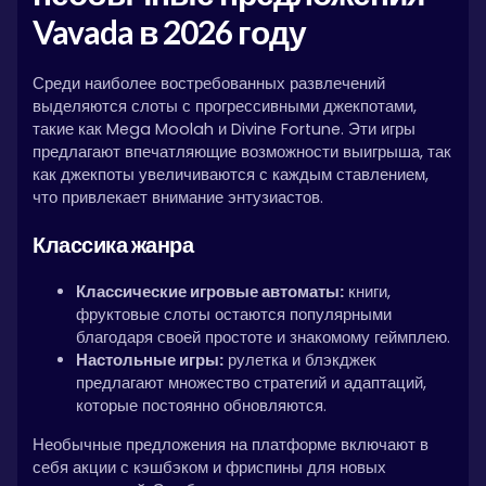
Vavada в 2026 году
Среди наиболее востребованных развлечений
выделяются слоты с прогрессивными джекпотами,
такие как Mega Moolah и Divine Fortune. Эти игры
предлагают впечатляющие возможности выигрыша, так
как джекпоты увеличиваются с каждым ставлением,
что привлекает внимание энтузиастов.
Классика жанра
Классические игровые автоматы:
книги,
фруктовые слоты остаются популярными
благодаря своей простоте и знакомому геймплею.
Настольные игры:
рулетка и блэкджек
предлагают множество стратегий и адаптаций,
которые постоянно обновляются.
Необычные предложения на платформе включают в
себя акции с кэшбэком и фриспины для новых