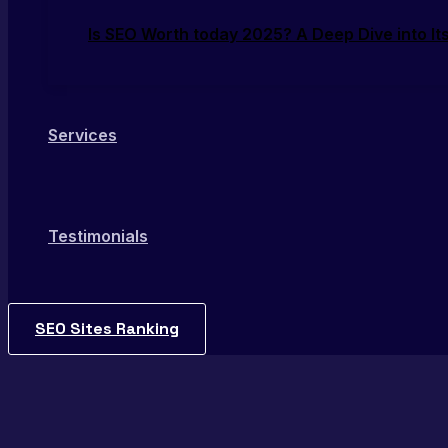
Is SEO Worth today 2025? A Deep Dive into Its
Services
Testimonials
SEO Sites Ranking