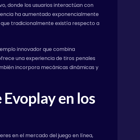
ivo, donde los usuarios interactúan con
endencia ha aumentado exponencialmente
a que tradicionalmente existía respecto a
jemplo innovador que combina
ofrece una experiencia de tiros penales
también incorpora mecánicas dinámicas y
 Evoplay en los
eres en el mercado del juego en línea,