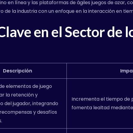
o en línea y las plataformas de ágiles juegos de azar, com
ro de la industria con un enfoque en la interacción en tie
lave en el Sector de l
Descripción
Impac
 de elementos de juego
r la retención y
Incrementa el tiempo de 
 del jugador, integrando
fomenta lealtad mediante 
, recompensas y desafíos
.