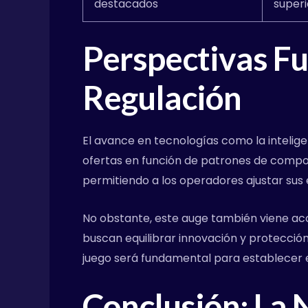
destacados
superi
Perspectivas Fut
Regulación
El avance en tecnologías como la intelige
ofertas en función de patrones de compor
permitiendo a los operadores ajustar sus
No obstante, este auge también viene ac
buscan equilibrar innovación y protecció
juego será fundamental para establecer e
Conclusión: La 