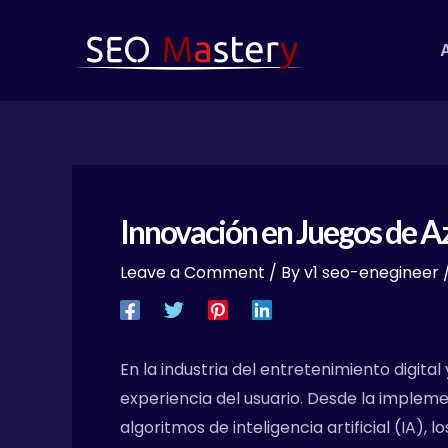
Skip
Post
to
navigation
content
Innovación en Juegos de Az
Leave a Comment
/ By
v1 seo-enegineer
En la industria del entretenimiento digita
experiencia del usuario. Desde la impleme
algoritmos de inteligencia artificial (IA)