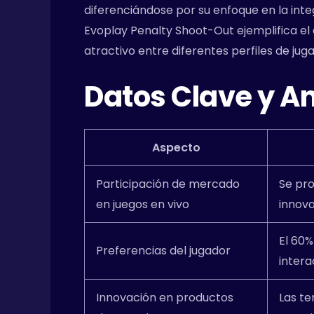
diferenciándose por su enfoque en la inte
Evoplay Penalty Shoot-Out ejemplifica el 
atractivo entre diferentes perfiles de jug
Datos Clave y An
Aspecto
Participación de mercado
Se pro
en juegos en vivo
innova
El 60%
Preferencias del jugador
intera
Innovación en productos
Las te