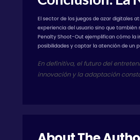
El sector de los juegos de azar digitales 
experiencia del usuario sino que también
Penalty Shoot-Out ejemplifican cómo la i
posibilidades y captar la atención de un 
En definitiva, el futuro del entret
innovación y la adaptación const
About The Autho