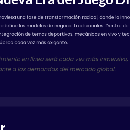
atraviesa una fase de transformación radical, donde la in
 redefine los modelos de negocio tradicionales. Dentro 
ntegración de temas deportivos, mecánicas en vivo y te
público cada vez más exigente.
enimiento en línea será cada vez más inmersivo, 
ante a las demandas del mercado global.
r