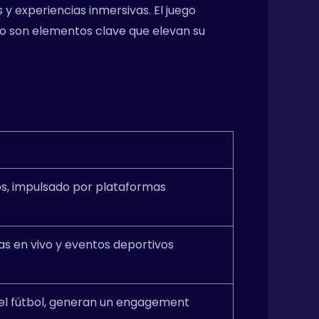
y experiencias inmersivas. El juego
smo son elementos clave que elevan su
os, impulsado por plataformas
as en vivo y eventos deportivos
 el fútbol, generan un engagement