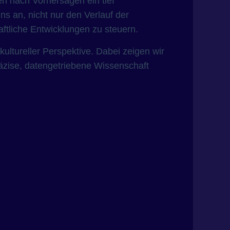
n nach Vorhersagen ein tief
ns an, nicht nur den Verlauf der
ftliche Entwicklungen zu steuern.
ultureller Perspektive. Dabei zeigen wir
räzise, datengetriebene Wissenschaft