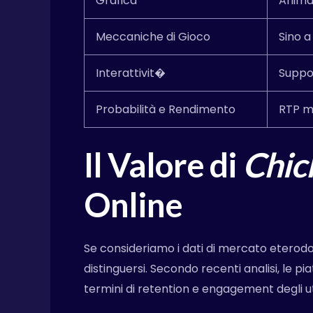
Grafica
Anima
Meccaniche di Gioco
Sino a
Interattivit�
Suppor
Probabilità e Rendimento
RTP me
Il Valore di
Chic
Online
Se consideriamo i dati di mercato eterodo
distinguersi. Secondo recenti analisi, le p
termini di retention e engagement degli ut