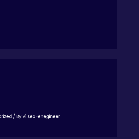
rized
/ By
v1 seo-enegineer