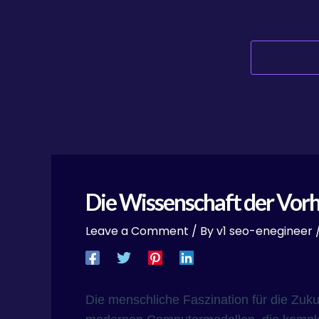
Die Wissenschaft der Vorh
Leave a Comment
/ By
v1 seo-enegineer
Die menschliche Faszination für die Zukunf