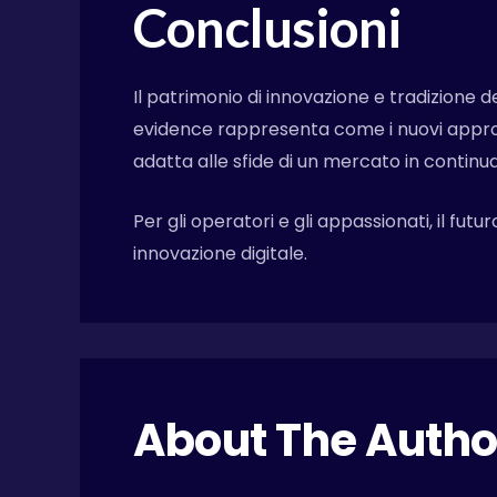
Conclusioni
Il patrimonio di innovazione e tradizione d
evidence rappresenta come i nuovi approcc
adatta alle sfide di un mercato in continu
Per gli operatori e gli appassionati, il fut
innovazione digitale.
About The Autho