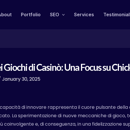
About
Portfolio
SEO
Services
Testimonial
ei Giochi di Casinò: Una Focus su Chi
/
January 30, 2025
capacità di innovare rappresenta il cuore pulsante della c
rcato. La sperimentazione di nuove meccaniche di gioco, t
ù coinvolgente e, di conseguenza, in una fidelizzazione sup