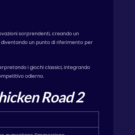
novazioni sorprendenti, creando un
 diventando un punto di riferimento per
pretando i giochi classici, integrando
ompetitivo odierno.
hicken Road 2