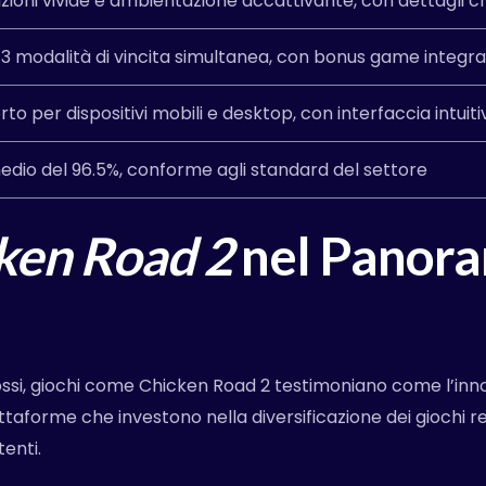
zioni vivide e ambientazione accattivante, con dettagli
 3 modalità di vincita simultanea, con bonus game integrati
to per dispositivi mobili e desktop, con interfaccia intuiti
dio del 96.5%, conforme agli standard del settore
ken Road 2
nel Panora
ssi, giochi come Chicken Road 2 testimoniano come l’inno
iattaforme che investono nella diversificazione dei giochi
enti.