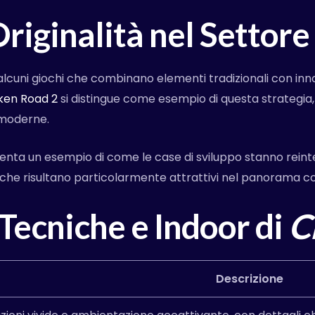
riginalità nel Settore
 alcuni giochi che combinano elementi tradizionali con in
ken Road 2
si distingue come esempio di questa strategia,
t moderne.
nta un esempio di come le case di sviluppo stanno reinter
che risultano particolarmente attrattivi nel panorama c
Tecniche e Indoor di
C
Descrizione