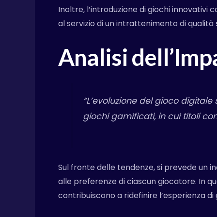
Inoltre, l’introduzione di giochi innovativi
al servizio di un intrattenimento di qualità
Analisi dell’Imp
“L’evoluzione del gioco digitale 
giochi gamificati, in cui titoli
Sul fronte delle tendenze, si prevede un i
alle preferenze di ciascun giocatore. In q
contribuiscono a ridefinire l’esperienza di