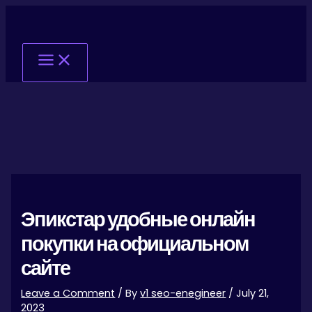
Skip
Post
Main
to
navigation
Menu
content
Эпикстар удобные онлайн
покупки на официальном
сайте
Leave a Comment
/ By
v1 seo-enegineer
/
July 21,
2023