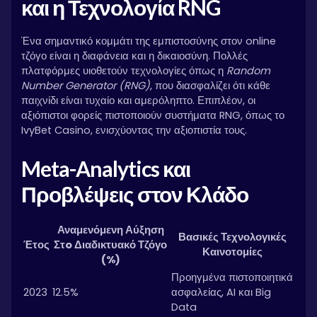
και η Τεχνολογία RNG
Ένα σημαντικό κομμάτι της εμπιστοσύνης στον online
τζόγο είναι η διαφάνεια και η δικαιοσύνη. Πολλές
πλατφόρμες υιοθετούν τεχνολογίες όπως η
Random
Number Generator (RNG)
, που διασφαλίζει ότι κάθε
παιχνίδι είναι τυχαίο και αμερόληπτο. Επιπλέον, οι
αξιόπιστοι φορείς πιστοποιούν συστήματα RNG, όπως το
IvyBet Casino, ενισχύοντας την αξιοπιστία τους.
Meta-Analytics και
Προβλέψεις στον Κλάδο
Αναμενόμενη Αύξηση
Βασικές Τεχνολογικές
Έτος
Στo Διαδικτυακό Τζόγο
Καινοτομίες
(%)
Προηγμένα πιστοποιητικά
2023
12.5%
ασφαλείας, AI και Big
Data