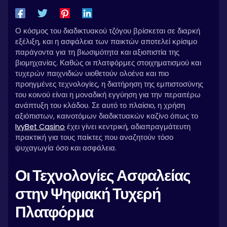
Ο κόσμος του διαδικτυακού τζόγου βρίσκεται σε διαρκή
εξέλιξη, και η ασφάλεια των παικτών αποτελεί κρίσιμο
παράγοντα για τη βιωσιμότητα και αξιοπιστία της
βιομηχανίας. Καθώς οι πλατφόρμες στοιχηματισμού και
τυχερών παιχνιδιών υιοθετούν ολοένα και πιο
προηγμένες τεχνολογίες, η διατήρηση της εμπιστοσύνης
του κοινού είναι η μοναδική εγγύηση για την περαιτέρω
ανάπτυξη του κλάδου. Σε αυτό το πλαίσιο, η χρήση
αξιόπιστων, καινοτόμων διαδικτυακών καζίνο όπως το
IvyBet Casino
έχει γίνει κεντρική, αδιαπραγμάτευτη
πρακτική για τους παίκτες που αναζητούν τόσο
ψυχαγωγία όσο και ασφάλεια.
Οι Τεχνολογίες Ασφαλείας
στην Ψηφιακή Τυχερή
Πλατφόρμα