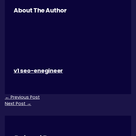
About The Author
v1 seo-enegineer
←
Previous Post
Next Post
→