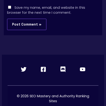
Save my name, email, and website in this
browser for the next time I comment.
© 2026 SEO Mastery and Authority Ranking
Sites