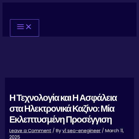
Skip
Post
Main
to
navigation
Menu
content
Η Τεχνολογία και Η Ασφάλεια
στα Ηλεκτρονικά Καζίνο: Μία
Εκλεπτυσμένη Προσέγγιση
Leave a Comment
/ By
v1 seo-enegineer
/
March 11,
2025