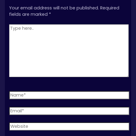
Your email address will not be published.
Required
fields are marked
*
Type
here..
Name*
Email*
Website