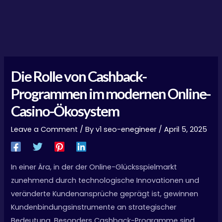
Die Rolle von Cashback-
Programmen im modernen Online-
Casino-Ökosystem
Leave a Comment
/ By
v1 seo-enegineer
/
April 5, 2025
In einer Ära, in der der Online-Glücksspielmarkt
zunehmend durch technologische Innovationen und
veränderte Kundenansprüche geprägt ist, gewinnen
Kundenbindungsinstrumente an strategischer
Bedeutung. Besonders Cashback-Programme sind