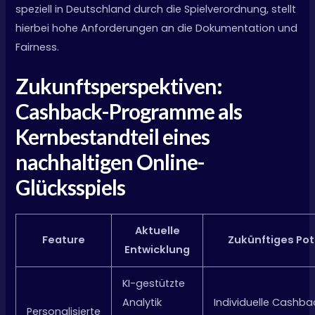
speziell in Deutschland durch die Spielverordnung, stellt
hierbei hohe Anforderungen an die Dokumentation und
Fairness.
Zukunftsperspektiven:
Cashback-Programme als
Kernbestandteil eines
nachhaltigen Online-
Glücksspiels
Aktuelle
Feature
Zukünftiges Pot
Entwicklung
KI-gestützte
Analytik
Individuelle Cashba
Personalisierte