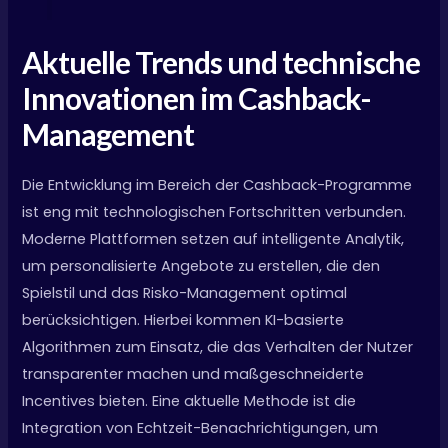
Aktuelle Trends und technische
Innovationen im Cashback-
Management
Die Entwicklung im Bereich der Cashback-Programme
ist eng mit technologischen Fortschritten verbunden.
Moderne Plattformen setzen auf intelligente Analytik,
um personalisierte Angebote zu erstellen, die den
Spielstil und das Risko-Management optimal
berücksichtigen. Hierbei kommen KI-basierte
Algorithmen zum Einsatz, die das Verhalten der Nutzer
transparenter machen und maßgeschneiderte
Incentives bieten. Eine aktuelle Methode ist die
Integration von Echtzeit-Benachrichtigungen, um