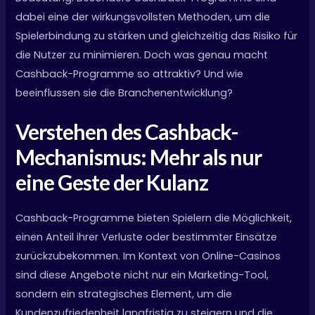
dabei eine der wirkungsvollsten Methoden, um die
Spielerbindung zu stärken und gleichzeitig das Risiko für
die Nutzer zu minimieren. Doch was genau macht
Cashback-Programme so attraktiv? Und wie
beeinflussen sie die Branchenentwicklung?
Verstehen des Cashback-
Mechanismus: Mehr als nur
eine Geste der Kulanz
Cashback-Programme bieten Spielern die Möglichkeit,
einen Anteil ihrer Verluste oder bestimmter Einsätze
zurückzubekommen. Im Kontext von Online-Casinos
sind diese Angebote nicht nur ein Marketing-Tool,
sondern ein strategisches Element, um die
Kundenzufriedenheit langfristig zu steigern und die