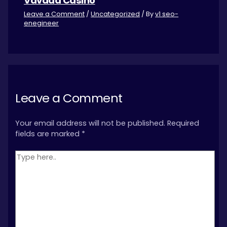
Vavada Casino
Leave a Comment
/
Uncategorized
/ By
v1 seo-
enegineer
Leave a Comment
Your email address will not be published.
Required
fields are marked
*
Type
here..