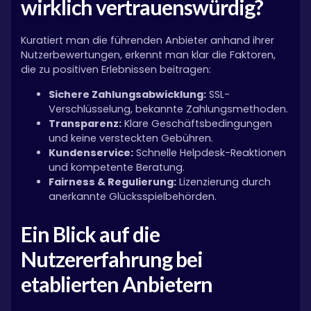
wirklich vertrauenswürdig?
Kuratiert man die führenden Anbieter anhand ihrer
Nutzerbewertungen, erkennt man klar die Faktoren,
die zu positiven Erlebnissen beitragen:
Sichere Zahlungsabwicklung:
SSL-
Verschlüsselung, bekannte Zahlungsmethoden.
Transparenz:
Klare Geschäftsbedingungen
und keine versteckten Gebühren.
Kundenservice:
Schnelle Helpdesk-Reaktionen
und kompetente Beratung.
Fairness & Regulierung:
Lizenzierung durch
anerkannte Glücksspielbehörden.
Ein Blick auf die
Nutzererfahrung bei
etablierten Anbietern