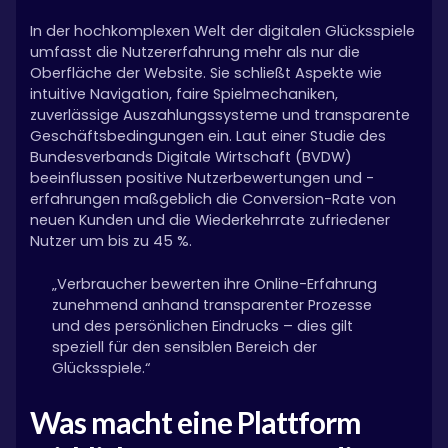
In der hochkomplexen Welt der digitalen Glücksspiele
umfasst die Nutzererfahrung mehr als nur die
Oberfläche der Website. Sie schließt Aspekte wie
intuitive Navigation, faire Spielmechaniken,
zuverlässige Auszahlungssysteme und transparente
Geschäftsbedingungen ein. Laut einer Studie des
Bundesverbands Digitale Wirtschaft (BVDW)
beeinflussen positive Nutzerbewertungen und -
erfahrungen maßgeblich die Conversion-Rate von
neuen Kunden und die Wiederkehrrate zufriedener
Nutzer um bis zu 45 %.
„Verbraucher bewerten ihre Online-Erfahrung
zunehmend anhand transparenter Prozesse
und des persönlichen Eindrucks – dies gilt
speziell für den sensiblen Bereich der
Glücksspiele.“
Was macht eine Plattform