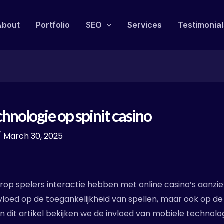
About
Portfolio
SEO
Services
Testimonial
hnologie op spinit casino
/
March 30, 2025
p spelers interactie hebben met online casino’s aanzienl
invloed op de toegankelijkheid van spellen, maar ook op 
 dit artikel bekijken we de invloed van mobiele technolog