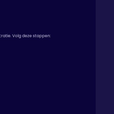
tratie. Volg deze stappen: