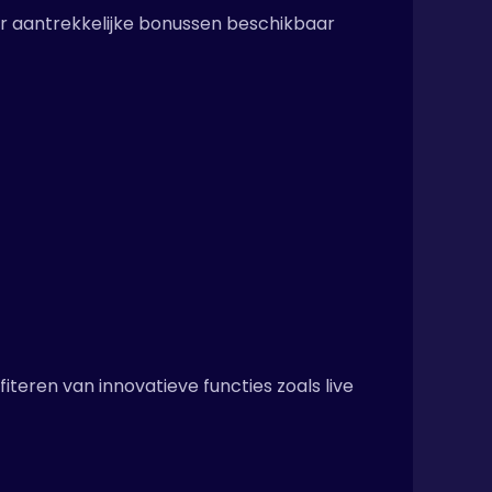
n er aantrekkelijke bonussen beschikbaar
teren van innovatieve functies zoals live