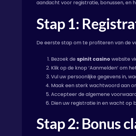
aandacht voor registratie, bonussen, en
Stap 1: Registra
De eerste stap om te profiteren van de voo
Bezoek de
spinit casino
website vi
Klik op de knop ‘Aanmelden’ om het
Vul uw persoonlijke gegevens in, 
Maak een sterk wachtwoord aan om
Accepteer de algemene voorwaarden
Dien uw registratie in en wacht op b
Stap 2: Bonus c