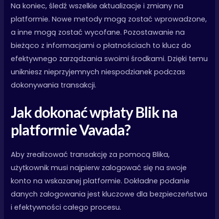
Na koniec, śledź wszelkie aktualizacje i zmiany na
platformie. Nowe metody mogą zostać wprowadzone,
a inne mogą zostać wycofane. Pozostawanie na
bieżąco z informacjami o płatnościach to klucz do
efektywnego zarządzania swoimi środkami. Dzięki temu
unikniesz nieprzyjemnych niespodzianek podczas
dokonywania transakcji.
Jak dokonać wpłaty Blik na
platformie Vavada?
Aby zrealizować transakcję za pomocą Blika,
użytkownik musi najpierw zalogować się na swoje
konto na wskazanej platformie. Dokładne podanie
danych zalogowania jest kluczowe dla bezpieczeństwa
i efektywności całego procesu.