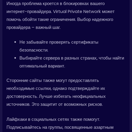
Иногда проблема кроется в блокировках вашего
интернет-провайдера. Virtual Private Network может
помочь обойти такие ограничения. Выбор надежного
провайдера – важный шаг.
Не забывайте проверять сертификаты
безопасности.
Выбирайте сервера в разных странах, чтобы найти
оптимальный вариант.
Сторонние сайты также могут предоставлять
необходимые ссылки, однако подтверждайте их
достоверность. Лучше избегать неофициальных
источников. Это защитит от возможных рисков.
Лайфхаки в социальных сетях также помогут.
Подписывайтесь на группы, посвященные азартным