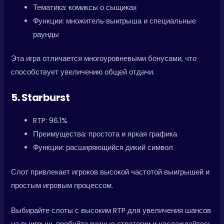
Тематика: комиксы о сыщиках
Функции: множитель выигрыша и специальные
раунды
Эта игра отличается многоуровневыми бонусами, что
способствует увеличению общей отдачи.
5. Starburst
RTP: 96.1%
Преимущества: простота и яркая графика
Функции: расширяющийся дикий символ
Слот привлекает игроков высокой частотой выигрышей и
простым игровым процессом.
Выбирайте слоты с высоким RTP для увеличения шансов
на выигрыш, пробуйте разные стратегии и наслаждайтесь