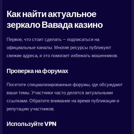
Как найти актуальное
зеркало Вавада казино
Первое, что стоит сделать – подписаться на
официальные каналы. Многие ресурсы публикуют
свежие адреса, и это помогает избежать мошенников.
Проверка на форумах
Посетите специализированные форумы, где обсуждают
ваши темы. Участники часто делятся актуальными
ссылками. Обратите внимание на время публикации и
репутацию участников.
Используйте VPN