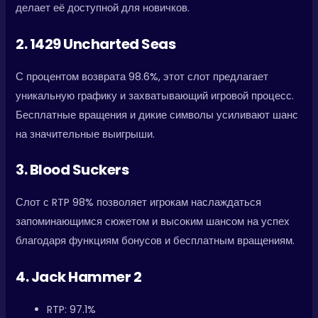
делает её доступной для новичков.
2. 1429 Uncharted Seas
С процентом возврата 98.6%, этот слот предлагает
уникальную графику и захватывающий игровой процесс.
Бесплатные вращения и дикие символы усиливают шанс
на значительные выигрыши.
3. Blood Suckers
Слот с RTP 98% позволяет игрокам наслаждаться
запоминающимся сюжетом и высоким шансом на успех
благодаря функциям бонусов и бесплатным вращениям.
4. Jack Hammer 2
RTP: 97.1%