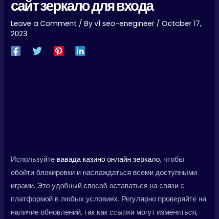
сайт зеркало для входа
Leave a Comment
/ By
v1 seo-enegineer
/
October 17,
2023
Используйте
вавада казино онлайн зеркало
, чтобы
обойти блокировки и наслаждаться всеми доступными
играми. Это удобный способ оставаться на связи с
платформой в любых условиях. Регулярно проверяйте на
наличие обновлений, так как ссылки могут изменяться,