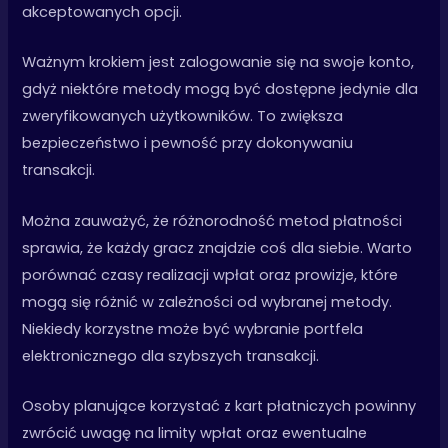
akceptowanych opcji.
Ważnym krokiem jest zalogowanie się na swoje konto,
gdyż niektóre metody mogą być dostępne jedynie dla
zweryfikowanych użytkowników. To zwiększa
bezpieczeństwo i pewność przy dokonywaniu
transakcji.
Można zauważyć, że różnorodność metod płatności
sprawia, że każdy gracz znajdzie coś dla siebie. Warto
porównać czasy realizacji wpłat oraz prowizje, które
mogą się różnić w zależności od wybranej metody.
Niekiedy korzystne może być wybranie portfela
elektronicznego dla szybszych transakcji.
Osoby planujące korzystać z kart płatniczych powinny
zwrócić uwagę na limity wpłat oraz ewentualne