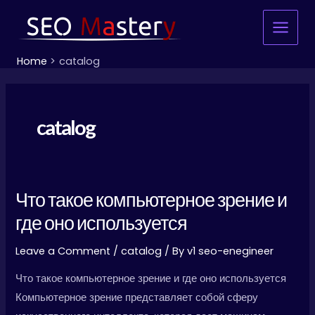
Skip
Main
to
Menu
content
Home
catalog
catalog
Что такое компьютерное зрение и
Что
такое
где оно используется
компьютерное
Leave a Comment
/
catalog
/ By
v1 seo-enegineer
зрение
и
Что такое компьютерное зрение и где оно используется
где
Компьютерное зрение представляет собой сферу
оно