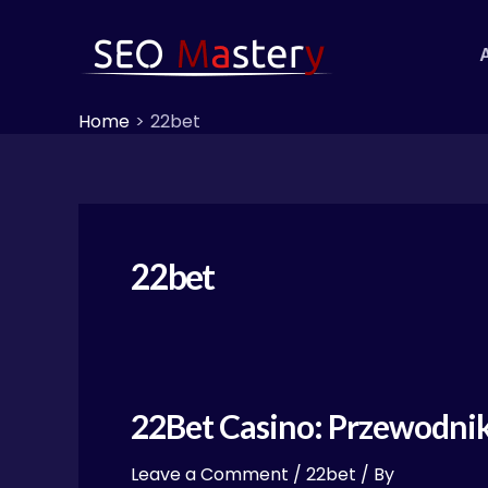
Skip
to
content
Home
22bet
22bet
22Bet Casino: Przewodni
22Bet
Casino:
Leave a Comment
/
22bet
/ By
Przewodnik