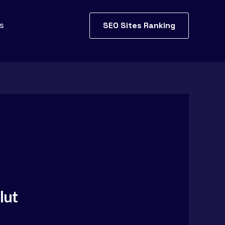
SEO Sites Ranking
s
lut