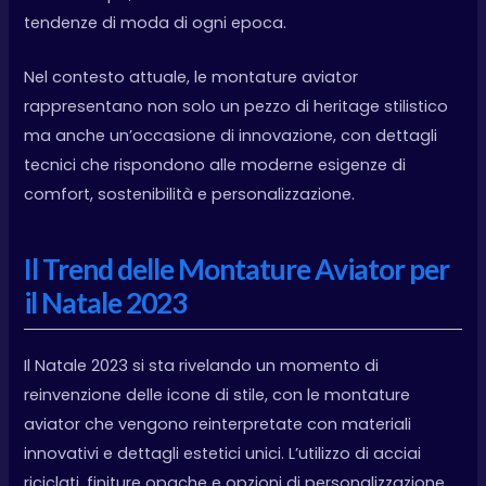
tendenze di moda di ogni epoca.
Nel contesto attuale, le montature aviator
rappresentano non solo un pezzo di heritage stilistico
ma anche un’occasione di innovazione, con dettagli
tecnici che rispondono alle moderne esigenze di
comfort, sostenibilità e personalizzazione.
Il Trend delle Montature Aviator per
il Natale 2023
Il Natale 2023 si sta rivelando un momento di
reinvenzione delle icone di stile, con le montature
aviator che vengono reinterpretate con materiali
innovativi e dettagli estetici unici. L’utilizzo di acciai
riciclati, finiture opache e opzioni di personalizzazione