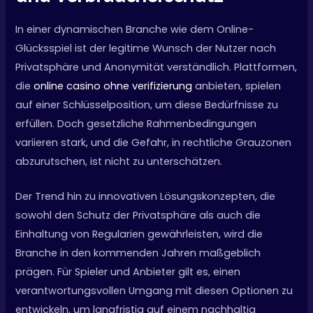
In einer dynamischen Branche wie dem Online-
Glücksspiel ist der legitime Wunsch der Nutzer nach
Privatsphäre und Anonymität verständlich. Plattformen,
die
online casino ohne verifizierung
anbieten, spielen
auf einer Schlüsselposition, um diese Bedürfnisse zu
erfüllen. Doch gesetzliche Rahmenbedingungen
variieren stark, und die Gefahr, in rechtliche Grauzonen
abzurutschen, ist nicht zu unterschätzen.
Der Trend hin zu innovativen Lösungskonzepten, die
sowohl den Schutz der Privatsphäre als auch die
Einhaltung von Regularien gewährleisten, wird die
Branche in den kommenden Jahren maßgeblich
prägen. Für Spieler und Anbieter gilt es, einen
verantwortungsvollen Umgang mit diesen Optionen zu
entwickeln, um langfristig auf einem nachhaltig