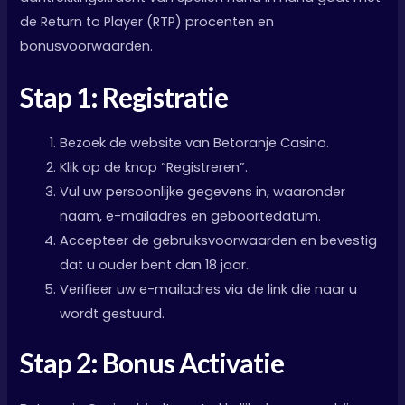
de Return to Player (RTP) procenten en
bonusvoorwaarden.
Stap 1: Registratie
Bezoek de website van Betoranje Casino.
Klik op de knop “Registreren”.
Vul uw persoonlijke gegevens in, waaronder
naam, e-mailadres en geboortedatum.
Accepteer de gebruiksvoorwaarden en bevestig
dat u ouder bent dan 18 jaar.
Verifieer uw e-mailadres via de link die naar u
wordt gestuurd.
Stap 2: Bonus Activatie