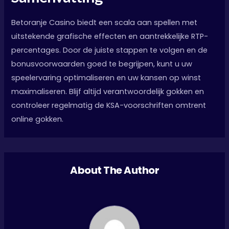
Betoranje Casino biedt een scala aan spellen met
uitstekende grafische effecten en aantrekkelijke RTP-
percentages. Door de juiste stappen te volgen en de
bonusvoorwaarden goed te begrijpen, kunt u uw
speelervaring optimaliseren en uw kansen op winst
maximaliseren. Blijf altijd verantwoordelijk gokken en
controleer regelmatig de KSA-voorschriften omtrent
online gokken.
About The Author