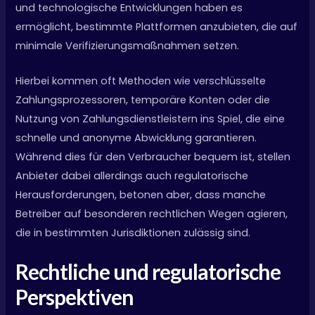
und technologische Entwicklungen haben es
ermöglicht, bestimmte Plattformen anzubieten, die auf
minimale Verifizierungsmaßnahmen setzen.
Hierbei kommen oft Methoden wie verschlüsselte
Zahlungsprozessoren, temporäre Konten oder die
Nutzung von Zahlungsdienstleistern ins Spiel, die eine
schnelle und anonyme Abwicklung garantieren.
Während dies für den Verbraucher bequem ist, stellen
Anbieter dabei allerdings auch regulatorische
Herausforderungen, betonen aber, dass manche
Betreiber auf besonderen rechtlichen Wegen agieren,
die in bestimmten Jurisdiktionen zulässig sind.
Rechtliche und regulatorische
Perspektiven