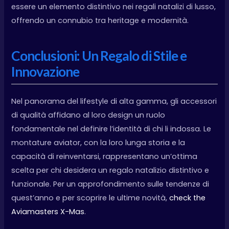
essere un elemento distintivo nei regali natalizi di lusso,
offrendo un connubio tra heritage e modernità.
Conclusioni: Un Regalo di Stile e
Innovazione
Nel panorama del lifestyle di alta gamma, gli accessori
di qualità affidano al loro design un ruolo
fondamentale nel definire l’identità di chi li indossa. Le
montature aviator, con la loro lunga storia e la
capacità di reinventarsi, rappresentano un’ottima
scelta per chi desidera un regalo natalizio distintivo e
funzionale. Per un approfondimento sulle tendenze di
quest’anno e per scoprire le ultime novità,
check the
Aviamasters X-Mas
.