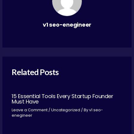
v1 seo-enegineer
Related Posts
15 Essential Tools Every Startup Founder
Must Have
Leave a Comment
/
Uncategorized
/ By
v1 seo-
enegineer