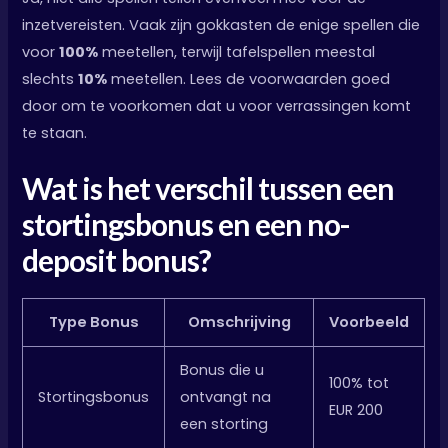
inzetvereisten. Vaak zijn gokkasten de enige spellen die
voor
100%
meetellen, terwijl tafelspellen meestal
slechts
10%
meetellen. Lees de voorwaarden goed
door om te voorkomen dat u voor verrassingen komt
te staan.
Wat is het verschil tussen een
stortingsbonus en een no-
deposit bonus?
Type Bonus
Omschrijving
Voorbeeld
Bonus die u
100% tot
Stortingsbonus
ontvangt na
EUR 200
een storting