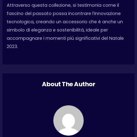
Attraverso questa collezione, si testimonia come il
fascino del passato possa incontrare l’innovazione
tecnologica, creando un accessorio che è anche un
simbolo di eleganza e sostenibilità, ideale per
accompagnare i momenti più significativi del Natale
2023.
About The Author