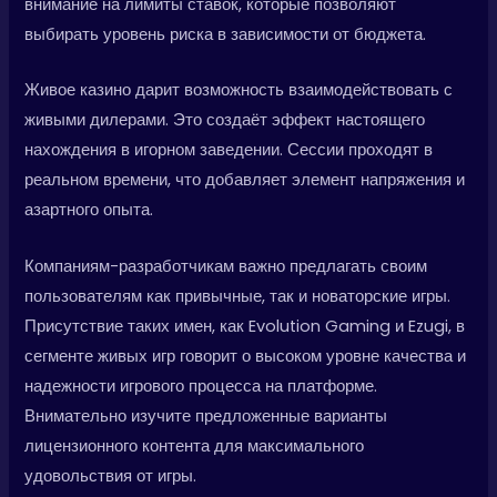
внимание на лимиты ставок, которые позволяют
выбирать уровень риска в зависимости от бюджета.
Живое казино дарит возможность взаимодействовать с
живыми дилерами. Это создаёт эффект настоящего
нахождения в игорном заведении. Сессии проходят в
реальном времени, что добавляет элемент напряжения и
азартного опыта.
Компаниям-разработчикам важно предлагать своим
пользователям как привычные, так и новаторские игры.
Присутствие таких имен, как Evolution Gaming и Ezugi, в
сегменте живых игр говорит о высоком уровне качества и
надежности игрового процесса на платформе.
Внимательно изучите предложенные варианты
лицензионного контента для максимального
удовольствия от игры.