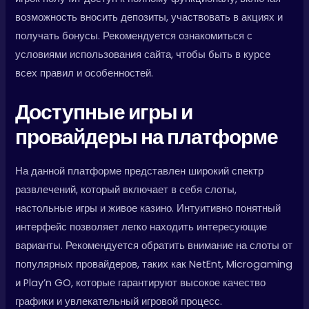
возможность вносить депозиты, участвовать в акциях и
получать бонусы. Рекомендуется ознакомиться с
условиями использования сайта, чтобы быть в курсе
всех правил и особенностей.
Доступные игры и
провайдеры на платформе
На данной платформе представлен широкий спектр
развлечений, который включает в себя слоты,
настольные игры и живое казино. Интуитивно понятный
интерфейс позволяет легко находить интересующие
варианты. Рекомендуется обратить внимание на слоты от
популярных провайдеров, таких как NetEnt, Microgaming
и Play’n GO, которые гарантируют высокое качество
графики и увлекательный игровой процесс.