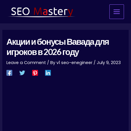
Skip
Main
to
Menu
content
Акции и бонусы Вавада для
игроков в 2026 году
Leave a Comment
/ By
v1 seo-enegineer
/
July 9, 2023