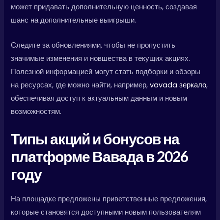
может придавать дополнительную ценность, создавая
шанс на дополнительные выигрыши.
Следите за обновлениями, чтобы не пропустить
значимые изменения и новшества в текущих акциях.
Полезной информацией могут стать подборки и обзоры
на ресурсах, где можно найти, например,
vavada зеркало
,
обеспечивая доступ к актуальным данным и новым
возможностям.
Типы акций и бонусов на
платформе Вавада в 2026
году
На площадке предложены приветственные предложения,
которые становятся доступными новым пользователям