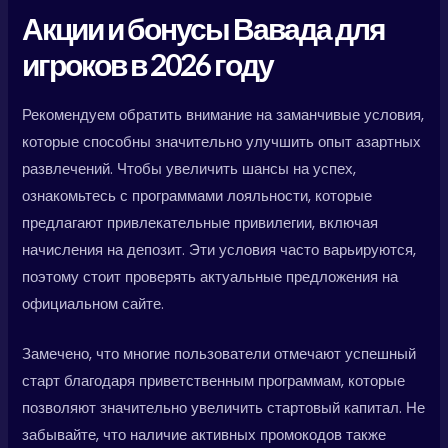
Акции и бонусы Вавада для
игроков в 2026 году
Рекомендуем обратить внимание на заманчивые условия,
которые способны значительно улучшить опыт азартных
развлечений. Чтобы увеличить шансы на успех,
ознакомьтесь с программами лояльности, которые
предлагают привлекательные привилегии, включая
начисления на депозит. Эти условия часто варьируются,
поэтому стоит проверять актуальные предложения на
официальном сайте.
Замечено, что многие пользователи отмечают успешный
старт благодаря приветственным программам, которые
позволяют значительно увеличить стартовый капитал. Не
забывайте, что наличие активных промокодов также