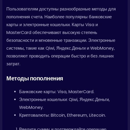
Пользователям доступны разнообразные методы для
пополнения счета. Наиболее популярны банковские
карты и электронные кошельки. Карты Visa и
MasterCard обеспечивают высокую степень
безопасности и мгновенные транзакции. Электронные
системы, такие как Qiwi, Яндекс.Деньги и WebMoney,
позволяют проводить операции быстро и без лишних
затрат.
Методы пополнения
Банковские карты: Visa, MasterCard.
Электронные кошельки: Qiwi, Яндекс.Деньги,
WebMoney.
Криптовалюты: Bitcoin, Ethereum, Litecoin.
Введите сумму и подтверждайте операцию.