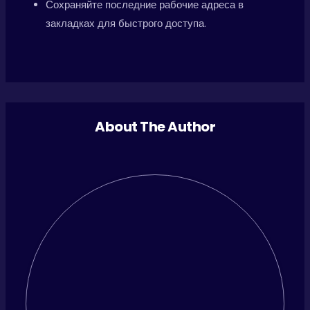
Сохраняйте последние рабочие адреса в
закладках для быстрого доступа.
About The Author