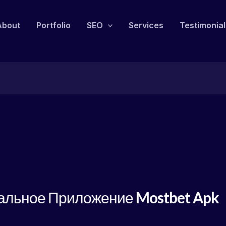
About
Portfolio
SEO
Services
Testimonial
альное Приложение Mostbet Apk