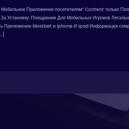
 Мобильное Приложение посетителям” Content только Попо
а Установку: Поощрение Для Мобильных Игроков Легальн
ь Приложение Mostbet и Iphone И Ipad Информация семря
…]