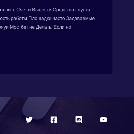
лнить Счет и Вывести Средства спустя
ость работы Площадки часто Задаваемые
уи Мостбет не Делать, Если но